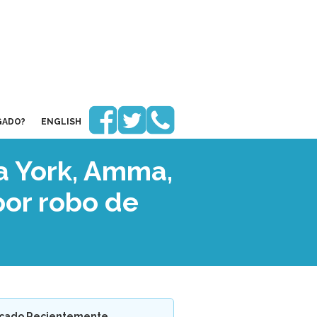



GADO?
ENGLISH
a York, Amma,
por robo de
icado Recientemente