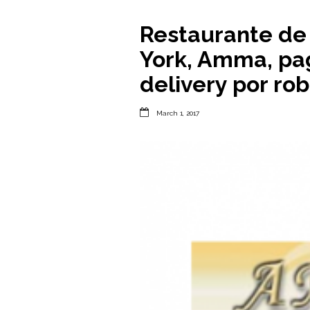
Restaurante de
York, Amma, pa
delivery por rob

March 1, 2017