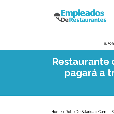
INFO
Restaurante 
pagará a t
Home
>
Robo De Salarios
>
Current 