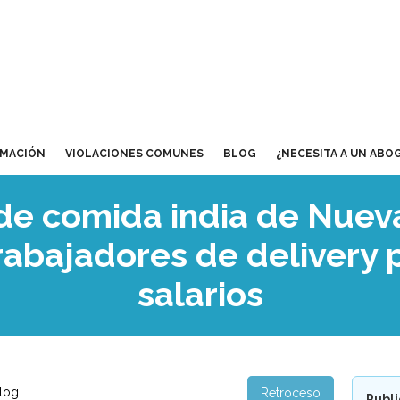
RMACIÓN
VIOLACIONES COMUNES
BLOG
¿NECESITA A UN ABO
de comida india de Nuev
rabajadores de delivery 
salarios
Blog
Retroceso
Publ