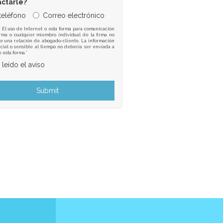
actarle?
 teléfono
Correo electrónico
: El uso de Internet o esta forma para comunicación
irma o cualquier miembro individual de la firma no
e una relación de abogado-cliente. La información
cial o sensible al tiempo no debería ser enviada a
e esta forma.*
 leído el aviso