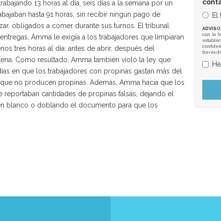
cont
 trabajando 13 horas al día, seis días a la semana por un
abajaban hasta 91 horas, sin recibir ningún pago de
El
ar, obligados a comer durante sus turnos. El tribunal
ADVISO
con la f
ntregas, Amma le exigía a los trabajadores que limpiaran
establec
confiden
os tres horas al día: antes de abrir, después del
través d
ena. Como resultado, Amma también violó la ley que
He
ías en que los trabajadores con propinas gastan más del
 que no producen propinas. Además, Amma hacia que los
 reportaban cantidades de propinas falsas, dejando el
 en blanco o doblando el documento para que los