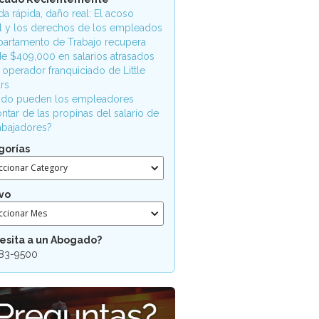
a rápida, daño real: El acoso
l y los derechos de los empleados
partamento de Trabajo recupera
e $409,000 en salarios atrasados
 operador franquiciado de Little
rs
do pueden los empleadores
ntar de las propinas del salario de
rabajadores?
gorías
ccionar Category
vo
ccionar Mes
esita a un Abogado?
83-9500