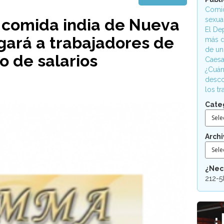
Comid
 comida india de Nueva
sexua
El De
gará a trabajadores de
más d
de un
o de salarios
Caesa
¿Cuán
desco
los t
Cate
Sele
Archi
Sele
¿Nec
212-5