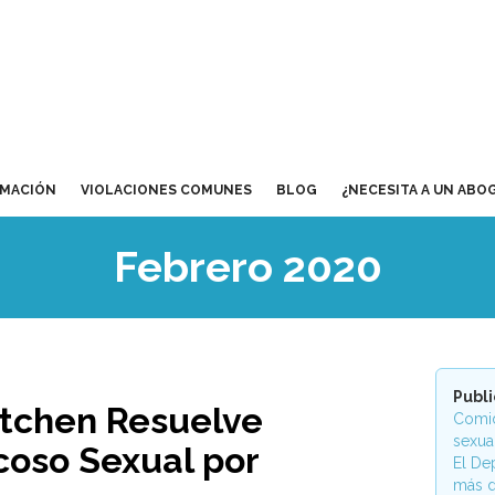
RMACIÓN
VIOLACIONES COMUNES
BLOG
¿NECESITA A UN ABO
Febrero 2020
Publ
itchen Resuelve
Comid
sexua
oso Sexual por
El De
más d