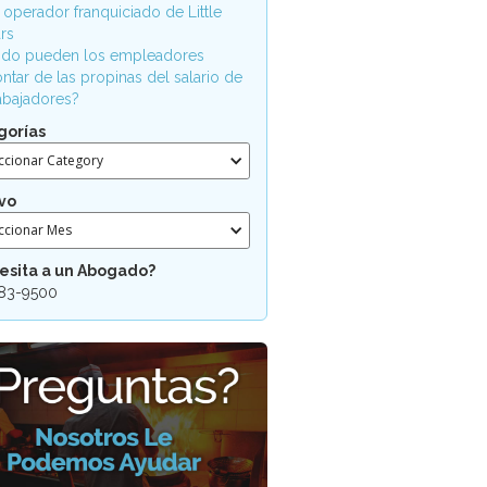
 operador franquiciado de Little
rs
do pueden los empleadores
ntar de las propinas del salario de
rabajadores?
gorías
ccionar Category
vo
ccionar Mes
esita a un Abogado?
83-9500