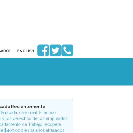



GADO?
ENGLISH
icado Recientemente
a rápida, daño real: El acoso
l y los derechos de los empleados
partamento de Trabajo recupera
e $409,000 en salarios atrasados