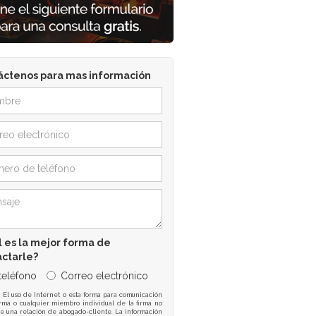
áctenos para mas información
 es la mejor forma de
actarle?
 teléfono
Correo electrónico
: El uso de Internet o esta forma para comunicación
irma o cualquier miembro individual de la firma no
e una relación de abogado-cliente. La información