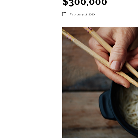
$300,000

February 11, 2020