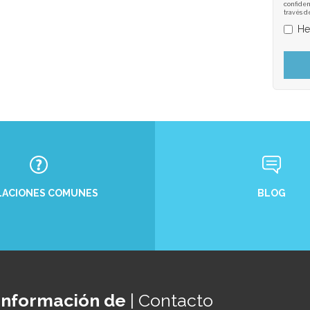
confiden
través d
He
BLOG
LACIONES COMUNES
Información de
| Contacto