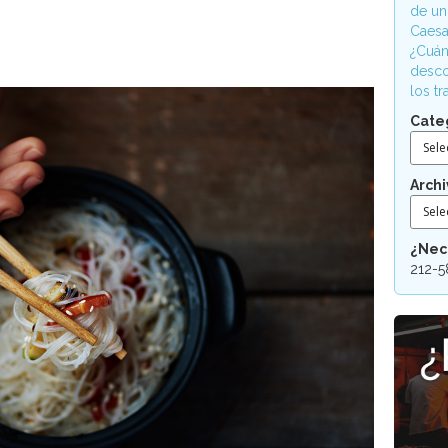
de un
Caesa
¿Cuán
desco
los t
Cate
Sele
Archi
Sele
¿Nec
212-5