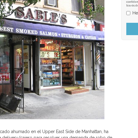
confiden
través d
He
escado ahumado en el Upper East Side de Manhattan, ha
e delivery/cajero para resolver una demanda de robo de