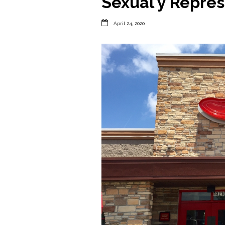
Sexual y Repres

April 24, 2020