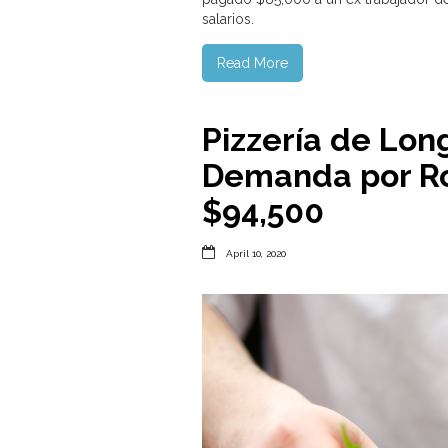
salarios.
Read More
Pizzería de Lon
Demanda por Ro
$94,500

April 10, 2020