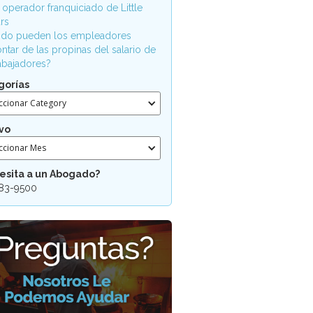
 operador franquiciado de Little
rs
do pueden los empleadores
ntar de las propinas del salario de
rabajadores?
gorías
ccionar Category
vo
ccionar Mes
esita a un Abogado?
83-9500