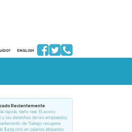



GADO?
ENGLISH
icado Recientemente
a rápida, daño real: El acoso
l y los derechos de los empleados
partamento de Trabajo recupera
e $409,000 en salarios atrasados