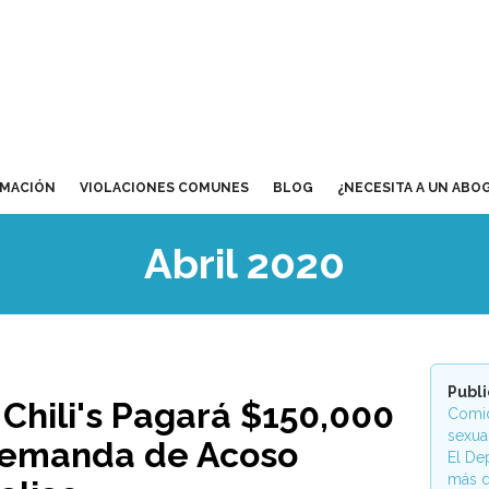
RMACIÓN
VIOLACIONES COMUNES
BLOG
¿NECESITA A UN ABO
Abril 2020
Publ
Chili's Pagará $150,000
Comid
sexua
Demanda de Acoso
El De
más d