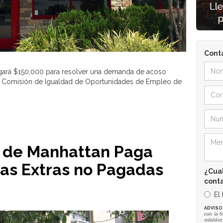
Cont
agará $150,000 para resolver una demanda de acoso
 la Comisión de Igualdad de Oportunidades de Empleo de
 de Manhattan Paga
as Extras no Pagadas
¿Cual
cont
El
ADVISO
con la f
establec