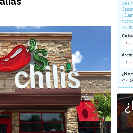
alias
de un
Caesa
¿Cuán
desco
los t
Cate
Sele
Archi
Sele
¿Nec
212-5