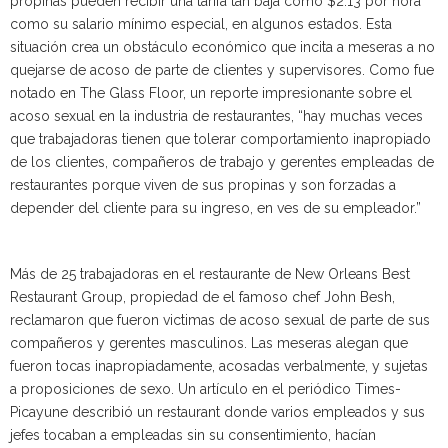
propinas pueden recibir una tarifa tan baja como $2.13 por hora
como su salario mínimo especial, en algunos estados. Esta
situación crea un obstáculo económico que incita a meseras a no
quejarse de acoso de parte de clientes y supervisores. Como fue
notado en The Glass Floor, un reporte impresionante sobre el
acoso sexual en la industria de restaurantes, “hay muchas veces
que trabajadoras tienen que tolerar comportamiento inapropiado
de los clientes, compañeros de trabajo y gerentes empleadas de
restaurantes porque viven de sus propinas y son forzadas a
depender del cliente para su ingreso, en ves de su empleador.”
Más de 25 trabajadoras en el restaurante de New Orleans Best
Restaurant Group, propiedad de el famoso chef John Besh,
reclamaron que fueron victimas de acoso sexual de parte de sus
compañeros y gerentes masculinos. Las meseras alegan que
fueron tocas inapropiadamente, acosadas verbalmente, y sujetas
a proposiciones de sexo. Un artículo en el periódico Times-
Picayune describió un restaurant donde varios empleados y sus
jefes tocaban a empleadas sin su consentimiento, hacían