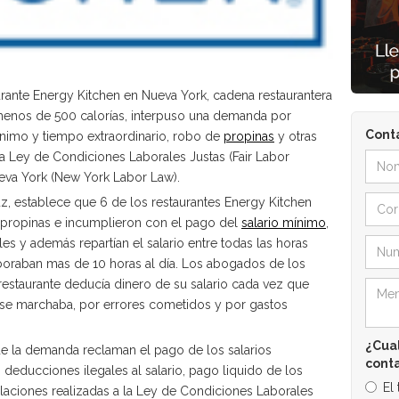
rante Energy Kitchen en Nueva York, cadena restaurantera
menos de 500 calorías, interpuso una demanda por
Cont
ínimo y tiempo extraordinario, robo de
propinas
y otras
 la Ley de Condiciones Laborales Justas (Fair Labor
ueva York (New York Labor Law).
z, establece que 6 de los restaurantes Energy Kitchen
 propinas e incumplieron con el pago del
salario mínimo
,
 y además repartían el salario entre todas las horas
boraban mas de 10 horas al día. Los abogados de los
staurante deducía dinero de su salario cada vez que
e se marchaba, por errores cometidos y por gastos
¿Cual
 de la demanda reclaman el pago de los salarios
cont
educciones ilegales al salario, pago liquido de los
El
laciones realizadas a la Ley de Condiciones Laborales