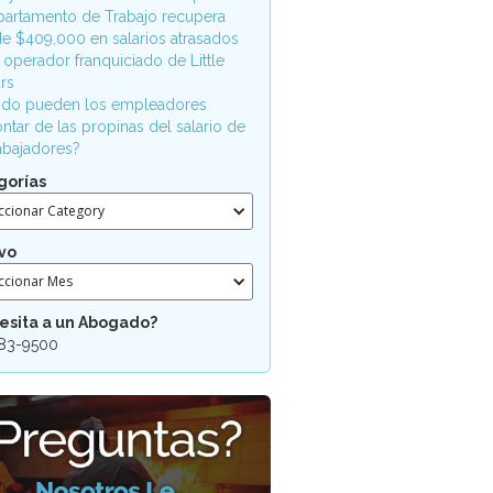
partamento de Trabajo recupera
e $409,000 en salarios atrasados
 operador franquiciado de Little
rs
do pueden los empleadores
ntar de las propinas del salario de
rabajadores?
gorías
ccionar Category
vo
ccionar Mes
esita a un Abogado?
83-9500