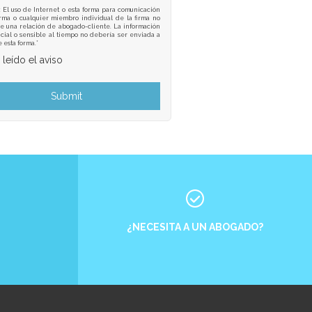
: El uso de Internet o esta forma para comunicación
irma o cualquier miembro individual de la firma no
e una relación de abogado-cliente. La información
cial o sensible al tiempo no debería ser enviada a
e esta forma.*
 leído el aviso
¿NECESITA A UN ABOGADO?