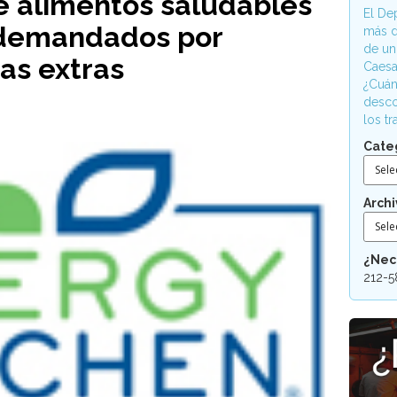
e alimentos saludables
El De
 demandados por
más d
de un
ras extras
Caesa
¿Cuán
desco
los t
Cate
Sele
Archi
Sele
¿Nec
212-5